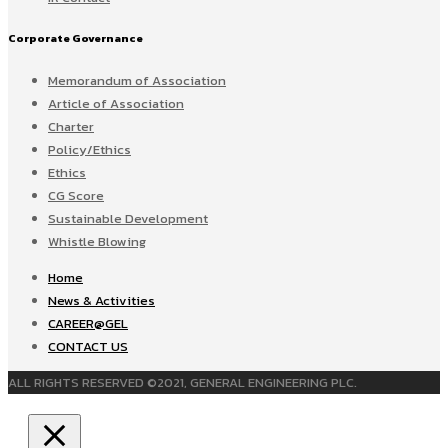
Corporate Governance
Memorandum of Association
Article of Association
Charter
Policy/Ethics
Ethics
CG Score
Sustainable Development
Whistle Blowing
Home
News & Activities
CAREER@GEL
CONTACT US
ALL RIGHTS RESERVED ©2021, GENERAL ENGINEERING PLC.