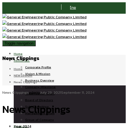
ไทย
Toggle navigation
Home
News Clippings
About GEL
Corporate Profile
Home
Vision & Mission
NEWSROOM
Business Overview
News Clippings
Company Milestone
News Clippings
admin
July 23, 2021
September 11, 2024
Organization Chart
Board of Directors
News Clippings
Sub-Committee
Management Team
Group of Company
Year 2024
Products