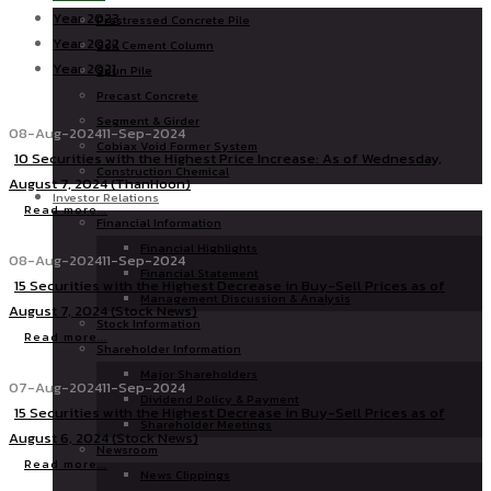
Year 2023
Prestressed Concrete Pile
Year 2022
Soil Cement Column
Year 2021
Spun Pile
Precast Concrete
Segment & Girder
08-Aug-2024
11-Sep-2024
Cobiax Void Former System
10 Securities with the Highest Price Increase: As of Wednesday,
Construction Chemical
August 7, 2024 (ThanHoon)
Investor Relations
Read more...
Financial Information
Financial Highlights
08-Aug-2024
11-Sep-2024
Financial Statement
15 Securities with the Highest Decrease in Buy-Sell Prices as of
Management Discussion & Analysis
August 7, 2024 (Stock News)
Stock Information
Read more...
Shareholder Information
Major Shareholders
07-Aug-2024
11-Sep-2024
Dividend Policy & Payment
15 Securities with the Highest Decrease in Buy-Sell Prices as of
Shareholder Meetings
August 6, 2024 (Stock News)
Newsroom
Read more...
News Clippings