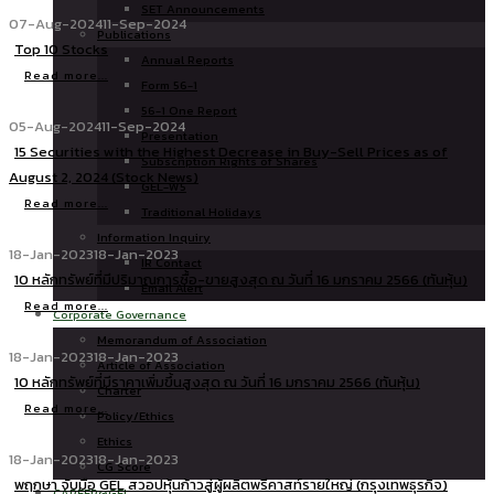
SET Announcements
07-Aug-2024
11-Sep-2024
Publications
Top 10 Stocks
Annual Reports
Read more...
Form 56-1
56-1 One Report
05-Aug-2024
11-Sep-2024
Presentation
15 Securities with the Highest Decrease in Buy-Sell Prices as of
Subscription Rights of Shares
August 2, 2024 (Stock News)
GEL-W5
Read more...
Traditional Holidays
Information Inquiry
18-Jan-2023
18-Jan-2023
IR Contact
10 หลักทรัพย์ที่มีปริมาณการซื้อ-ขายสูงสุด ณ วันที่ 16 มกราคม 2566 (ทันหุ้น)
Email Alert
Read more...
Corporate Governance
Memorandum of Association
18-Jan-2023
18-Jan-2023
Article of Association
10 หลักทรัพย์ที่มีราคาเพิ่มขึ้นสูงสุด ณ วันที่ 16 มกราคม 2566 (ทันหุ้น)
Charter
Read more...
Policy/Ethics
Ethics
18-Jan-2023
18-Jan-2023
CG Score
พฤกษา จับมือ GEL สวอปหุ้นก้าวสู่ผู้ผลิตพรีคาสท์รายใหญ่ (กรุงเทพธุรกิจ)
CAREER@GEL