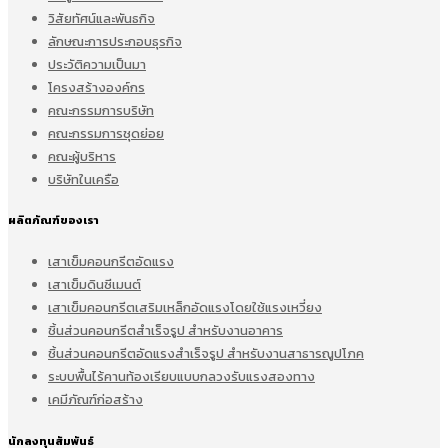
วิสัยทัศน์และพันธกิจ
ลักษณะการประกอบธุรกิจ
ประวัติความเป็นมา
โครงสร้างองค์กร
คณะกรรมการบริษัท
คณะกรรมการชุดย่อย
คณะผู้บริหาร
บริษัทในเครือ
ผลิตภัณฑ์ของเรา
เสาเข็มคอนกรีตอัดแรง
เสาเข็มดินซีเมนต์
เสาเข็มคอนกรีตเสริมเหล็กอัดแรงโดยใช้แรงเหวี่ยง
ชิ้นส่วนคอนกรีตสำเร็จรูป สำหรับงานอาคาร
ชิ้นส่วนคอนกรีตอัดแรงสำเร็จรูป สำหรับงานสาธารณูปโภค
ระบบพื้นไร้คานท้องเรียบแบบกลวงรับแรงสองทาง
เคมีภัณฑ์ก่อสร้าง
นักลงทุนสัมพันธ์