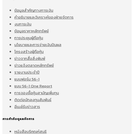
ข้อมูลสำคัญทางการเงิน
คำอธิบายและวิเคราะห์ของฝ่ายจัดการ
งบการเงิน
ข้อมูลราคาหลักทรัพย์
การประชุมผู้ถือหุ้น
นโยบายและการจ่ายเงินปันผล
โครงสร้างผู้ถือหุ้น
ข่าวจากสื่อสิ่งพิมพ์
ข่าวแจ้งตลาดหลักทรัพย์
รายงานประจำปี
แบบฟอร์ม 56-1
แบบ 56-1 One Report
การจองซื้อหุ้นสามัญเพิ่มทุน
ติดต่อนักลงทุนสัมพันธ์
อีเมล์รับข่าวสาร
การกำกับดูแลกิจการ
หนังสือบริคณห์สนธิ