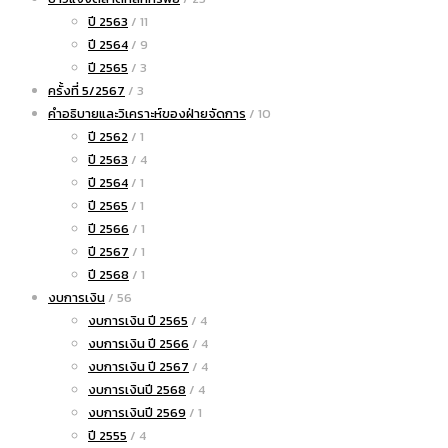
ปี 2563
/ 11
ปี 2564
/ 9
ปี 2565
/ 3
ครั้งที่ 5/2567
/ 3
คำอธิบายและวิเคราะห์ของฝ่ายจัดการ
/ 10
ปี 2562
/ 1
ปี 2563
/ 4
ปี 2564
/ 1
ปี 2565
/ 1
ปี 2566
/ 1
ปี 2567
/ 1
ปี 2568
/ 1
งบการเงิน
/ 56
งบการเงิน ปี 2565
/ 4
งบการเงิน ปี 2566
/ 4
งบการเงิน ปี 2567
/ 4
งบการเงินปี 2568
/ 4
งบการเงินปี 2569
/ 1
ปี 2555
/ 4