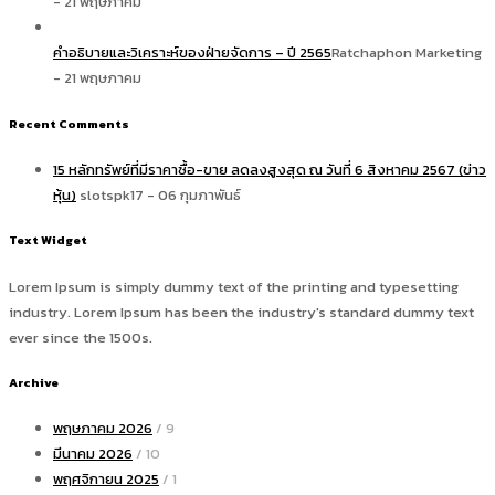
- 21 พฤษภาคม
คำอธิบายและวิเคราะห์ของฝ่ายจัดการ – ปี 2565
Ratchaphon Marketing
- 21 พฤษภาคม
Recent Comments
15 หลักทรัพย์ที่มีราคาซื้อ-ขาย ลดลงสูงสุด ณ วันที่ 6 สิงหาคม 2567 (ข่าว
หุ้น)
slotspk17 - 06 กุมภาพันธ์
Text Widget
Lorem Ipsum is simply dummy text of the printing and typesetting
industry. Lorem Ipsum has been the industry's standard dummy text
ever since the 1500s.
Archive
พฤษภาคม 2026
/ 9
มีนาคม 2026
/ 10
พฤศจิกายน 2025
/ 1