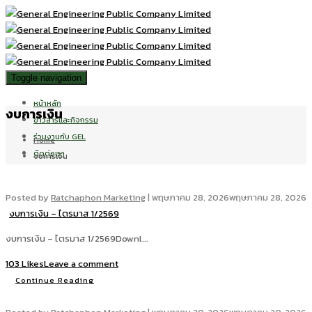
Toggle navigation
หน้าหลัก
งบการเงิน
ข่าวสารและกิจกรรม
ร่วมงานกับ GEL
Home
ติดต่อเรา
งบการเงิน
Posted by
Ratchaphon Marketing
|
พฤษภาคม 28, 2026
พฤษภาคม 28, 2026
งบการเงิน – ไตรมาส 1/2569
งบการเงิน – ไตรมาส 1/2569Downl...
103 Likes
Leave a comment
Continue Reading