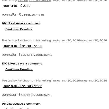
Posted by
Ratchaphon Marketing
|
พฤษภาคม 20, 2026
พฤษภาคม 20, 2026
งบการเงิน – ปี 2568
งบการเงิน – ปี 2568Download
99 Likes
Leave a comment
Continue Reading
Posted by
Ratchaphon Marketing
|
พฤษภาคม 20, 2026
พฤษภาคม 20, 2026
งบการเงิน – ไตรมาส 3/2568
งบการเงิน – ไตรมาส 3/2568Downl...
100 Likes
Leave a comment
Continue Reading
Posted by
Ratchaphon Marketing
|
พฤษภาคม 20, 2026
พฤษภาคม 20, 2026
งบการเงิน – ไตรมาส 2/2568
งบการเงิน – ไตรมาส 2/2568Downl...
98 Likes
Leave a comment