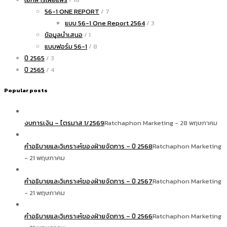
56-1 ONE REPORT
/ 7
แบบ 56-1 One Report 2564
/ 3
ข้อมูลนำเสนอ
/ 1
แบบฟอร์ม 56-1
/ 8
ปี 2565
/ 3
ปี 2565
/ 4
Popular posts
งบการเงิน – ไตรมาส 1/2569
Ratchaphon Marketing - 28 พฤษภาคม
คำอธิบายและวิเคราะห์ของฝ่ายจัดการ – ปี 2568
Ratchaphon Marketing
- 21 พฤษภาคม
คำอธิบายและวิเคราะห์ของฝ่ายจัดการ – ปี 2567
Ratchaphon Marketing
- 21 พฤษภาคม
คำอธิบายและวิเคราะห์ของฝ่ายจัดการ – ปี 2566
Ratchaphon Marketing