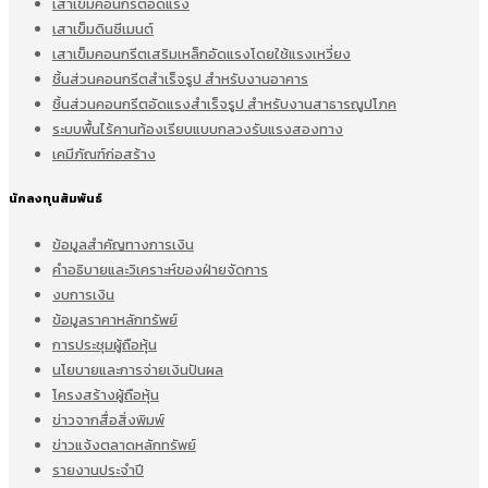
เสาเข็มคอนกรีตอัดแรง
เสาเข็มดินซีเมนต์
เสาเข็มคอนกรีตเสริมเหล็กอัดแรงโดยใช้แรงเหวี่ยง
ชิ้นส่วนคอนกรีตสำเร็จรูป สำหรับงานอาคาร
ชิ้นส่วนคอนกรีตอัดแรงสำเร็จรูป สำหรับงานสาธารณูปโภค
ระบบพื้นไร้คานท้องเรียบแบบกลวงรับแรงสองทาง
เคมีภัณฑ์ก่อสร้าง
นักลงทุนสัมพันธ์
ข้อมูลสำคัญทางการเงิน
คำอธิบายและวิเคราะห์ของฝ่ายจัดการ
งบการเงิน
ข้อมูลราคาหลักทรัพย์
การประชุมผู้ถือหุ้น
นโยบายและการจ่ายเงินปันผล
โครงสร้างผู้ถือหุ้น
ข่าวจากสื่อสิ่งพิมพ์
ข่าวแจ้งตลาดหลักทรัพย์
รายงานประจำปี