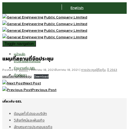
English
Toggle navigation
หน้าหลัก
แผนที่สถานที่จัดประชุม
ข่าวสารและกิจกรรม
ร่วมงานกับ GEL
Posted by
admin
|
สิงหาคม 18, 2021
สิงหาคม 18, 2021
|
การประชุมผู้ถือหุ้น
,
ปี 2563
ติดต่อเรา
แผนที่สถานที่จัดประชุม
Download
Next Post
Previous Post
เกี่ยวกับ GEL
ข้อมูลทั่วไปของบริษัท
วิสัยทัศน์และพันธกิจ
ลักษณะการประกอบธุรกิจ