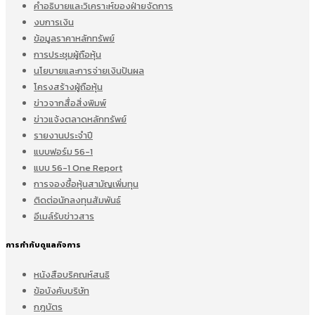
คำอธิบายและวิเคราะห์ของฝ่ายจัดการ
งบการเงิน
ข้อมูลราคาหลักทรัพย์
การประชุมผู้ถือหุ้น
นโยบายและการจ่ายเงินปันผล
โครงสร้างผู้ถือหุ้น
ข่าวจากสื่อสิ่งพิมพ์
ข่าวแจ้งตลาดหลักทรัพย์
รายงานประจำปี
แบบฟอร์ม 56-1
แบบ 56-1 One Report
การจองซื้อหุ้นสามัญเพิ่มทุน
ติดต่อนักลงทุนสัมพันธ์
อีเมล์รับข่าวสาร
การกำกับดูแลกิจการ
หนังสือบริคณห์สนธิ
ข้อบังคับบริษัท
กฎบัตร