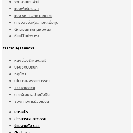
รายงานประจำปี
แบบฟอร์ม 56-1
แบบ 56-1 One Report
การจองซื้อหุ้นสามัญเพิ่มทุน
ติดต่อนักลงทุนสัมพันธ์
อีเมล์รับข่าวสาร
การกำกับดูแลกิจการ
หนังสือบริคณห์สนธิ
ข้อบังคับบริษัท
กฎบัตร
นโยบาย/จรรยาบรรณ
จรรยาบรรณ
การพัฒนาอย่างยั่งยืน
ช่องทางการร้องเรียน
หน้าหลัก
ข่าวสารและกิจกรรม
ร่วมงานกับ GEL
ติดต่อเรา