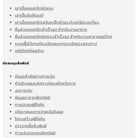
เสาเข็มคอนกรีตอัดแรง
เสาเข็มดินซีเมนต์
เสาเข็มคอนกรีตเสริมเหล็กอัดแรงโดยใช้แรงเหวี่ยง
ชิ้นส่วนคอนกรีตสำเร็จรูป สำหรับงานอาคาร
ชิ้นส่วนคอนกรีตอัดแรงสำเร็จรูป สำหรับงานสาธารณูปโภค
ระบบพื้นไร้คานท้องเรียบแบบกลวงรับแรงสองทาง
เคมีภัณฑ์ก่อสร้าง
นักลงทุนสัมพันธ์
ข้อมูลสำคัญทางการเงิน
คำอธิบายและวิเคราะห์ของฝ่ายจัดการ
งบการเงิน
ข้อมูลราคาหลักทรัพย์
การประชุมผู้ถือหุ้น
นโยบายและการจ่ายเงินปันผล
โครงสร้างผู้ถือหุ้น
ข่าวจากสื่อสิ่งพิมพ์
ข่าวแจ้งตลาดหลักทรัพย์