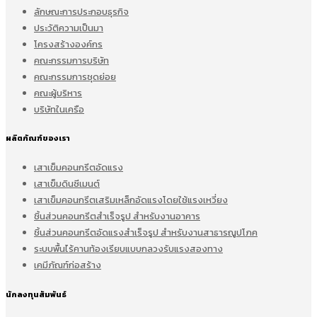
ลักษณะการประกอบธุรกิจ
ประวัติความเป็นมา
โครงสร้างองค์กร
คณะกรรมการบริษัท
คณะกรรมการชุดย่อย
คณะผู้บริหาร
บริษัทในเครือ
ผลิตภัณฑ์ของเรา
เสาเข็มคอนกรีตอัดแรง
เสาเข็มดินซีเมนต์
เสาเข็มคอนกรีตเสริมเหล็กอัดแรงโดยใช้แรงเหวี่ยง
ชิ้นส่วนคอนกรีตสำเร็จรูป สำหรับงานอาคาร
ชิ้นส่วนคอนกรีตอัดแรงสำเร็จรูป สำหรับงานสาธารณูปโภค
ระบบพื้นไร้คานท้องเรียบแบบกลวงรับแรงสองทาง
เคมีภัณฑ์ก่อสร้าง
นักลงทุนสัมพันธ์