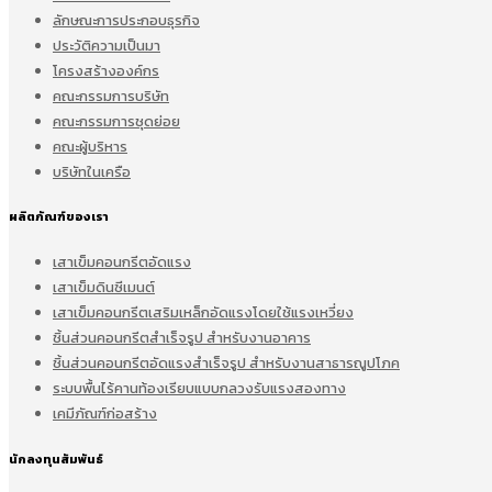
ลักษณะการประกอบธุรกิจ
ประวัติความเป็นมา
โครงสร้างองค์กร
คณะกรรมการบริษัท
คณะกรรมการชุดย่อย
คณะผู้บริหาร
บริษัทในเครือ
ผลิตภัณฑ์ของเรา
เสาเข็มคอนกรีตอัดแรง
เสาเข็มดินซีเมนต์
เสาเข็มคอนกรีตเสริมเหล็กอัดแรงโดยใช้แรงเหวี่ยง
ชิ้นส่วนคอนกรีตสำเร็จรูป สำหรับงานอาคาร
ชิ้นส่วนคอนกรีตอัดแรงสำเร็จรูป สำหรับงานสาธารณูปโภค
ระบบพื้นไร้คานท้องเรียบแบบกลวงรับแรงสองทาง
เคมีภัณฑ์ก่อสร้าง
นักลงทุนสัมพันธ์