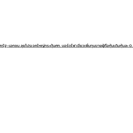
าครัฐ-เอกชน ลุยโปรเจคใหญ่กระตุ้นศก. บอร์ดไฟ เขียวเพิ่มทุนขายผู้ถือหุ้นเดิมหุ้นละ 0