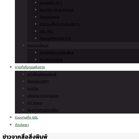
แบบฟอร์ม 56-1
แบบ 56-1 One Report
ข้อมูลนำเสนอ
การจองซื้อหุ้นสามัญเพิ่มทุน
GEL-W5
วันหยุดทำการประจำปี
สอบถามข้อมูล
ติดต่อนักลงทุนสัมพันธ์
อีเมล์รับข่าวสาร
การกำกับดูแลกิจการ
หนังสือบริคณห์สนธิ
ข้อบังคับบริษัท
กฎบัตร
นโยบาย/จรรยาบรรณ
CG Score
ช่องทางการร้องเรียน
ร่วมงานกับ GEL
ติดต่อเรา
ข่าวจากสื่อสิ่งพิมพ์