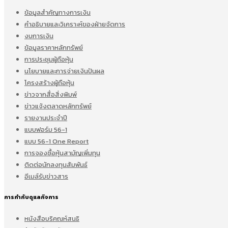
ข้อมูลสำคัญทางการเงิน
คำอธิบายและวิเคราะห์ของฝ่ายจัดการ
งบการเงิน
ข้อมูลราคาหลักทรัพย์
การประชุมผู้ถือหุ้น
นโยบายและการจ่ายเงินปันผล
โครงสร้างผู้ถือหุ้น
ข่าวจากสื่อสิ่งพิมพ์
ข่าวแจ้งตลาดหลักทรัพย์
รายงานประจำปี
แบบฟอร์ม 56-1
แบบ 56-1 One Report
การจองซื้อหุ้นสามัญเพิ่มทุน
ติดต่อนักลงทุนสัมพันธ์
อีเมล์รับข่าวสาร
การกำกับดูแลกิจการ
หนังสือบริคณห์สนธิ