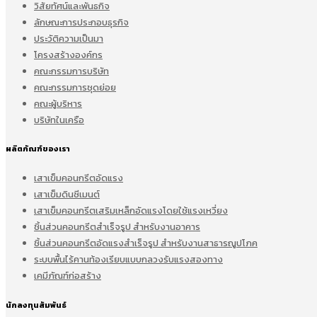
วิสัยทัศน์และพันธกิจ
ลักษณะการประกอบธุรกิจ
ประวัติความเป็นมา
โครงสร้างองค์กร
คณะกรรมการบริษัท
คณะกรรมการชุดย่อย
คณะผู้บริหาร
บริษัทในเครือ
ผลิตภัณฑ์ของเรา
เสาเข็มคอนกรีตอัดแรง
เสาเข็มดินซีเมนต์
เสาเข็มคอนกรีตเสริมเหล็กอัดแรงโดยใช้แรงเหวี่ยง
ชิ้นส่วนคอนกรีตสำเร็จรูป สำหรับงานอาคาร
ชิ้นส่วนคอนกรีตอัดแรงสำเร็จรูป สำหรับงานสาธารณูปโภค
ระบบพื้นไร้คานท้องเรียบแบบกลวงรับแรงสองทาง
เคมีภัณฑ์ก่อสร้าง
นักลงทุนสัมพันธ์