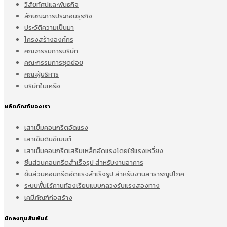
วิสัยทัศน์และพันธกิจ
ลักษณะการประกอบธุรกิจ
ประวัติความเป็นมา
โครงสร้างองค์กร
คณะกรรมการบริษัท
คณะกรรมการชุดย่อย
คณะผู้บริหาร
บริษัทในเครือ
ผลิตภัณฑ์ของเรา
เสาเข็มคอนกรีตอัดแรง
เสาเข็มดินซีเมนต์
เสาเข็มคอนกรีตเสริมเหล็กอัดแรงโดยใช้แรงเหวี่ยง
ชิ้นส่วนคอนกรีตสำเร็จรูป สำหรับงานอาคาร
ชิ้นส่วนคอนกรีตอัดแรงสำเร็จรูป สำหรับงานสาธารณูปโภค
ระบบพื้นไร้คานท้องเรียบแบบกลวงรับแรงสองทาง
เคมีภัณฑ์ก่อสร้าง
นักลงทุนสัมพันธ์