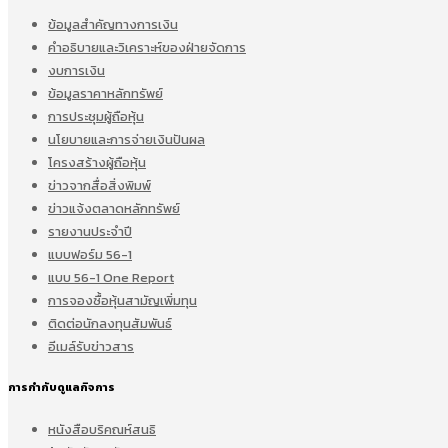
ข้อมูลสำคัญทางการเงิน
คำอธิบายและวิเคราะห์ของฝ่ายจัดการ
งบการเงิน
ข้อมูลราคาหลักทรัพย์
การประชุมผู้ถือหุ้น
นโยบายและการจ่ายเงินปันผล
โครงสร้างผู้ถือหุ้น
ข่าวจากสื่อสิ่งพิมพ์
ข่าวแจ้งตลาดหลักทรัพย์
รายงานประจำปี
แบบฟอร์ม 56-1
แบบ 56-1 One Report
การจองซื้อหุ้นสามัญเพิ่มทุน
ติดต่อนักลงทุนสัมพันธ์
อีเมล์รับข่าวสาร
การกำกับดูแลกิจการ
หนังสือบริคณห์สนธิ