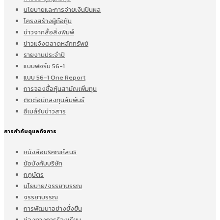
นโยบายและการจ่ายเงินปันผล
โครงสร้างผู้ถือหุ้น
ข่าวจากสื่อสิ่งพิมพ์
ข่าวแจ้งตลาดหลักทรัพย์
รายงานประจำปี
แบบฟอร์ม 56-1
แบบ 56-1 One Report
การจองซื้อหุ้นสามัญเพิ่มทุน
ติดต่อนักลงทุนสัมพันธ์
อีเมล์รับข่าวสาร
การกำกับดูแลกิจการ
หนังสือบริคณห์สนธิ
ข้อบังคับบริษัท
กฎบัตร
นโยบาย/จรรยาบรรณ
จรรยาบรรณ
การพัฒนาอย่างยั่งยืน
ช่องทางการร้องเรียน