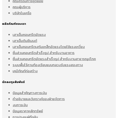
คณะกรรมการชุดย่อย
คณะผู้บริหาร
บริษัทในเครือ
ผลิตภัณฑ์ของเรา
เสาเข็มคอนกรีตอัดแรง
เสาเข็มดินซีเมนต์
เสาเข็มคอนกรีตเสริมเหล็กอัดแรงโดยใช้แรงเหวี่ยง
ชิ้นส่วนคอนกรีตสำเร็จรูป สำหรับงานอาคาร
ชิ้นส่วนคอนกรีตอัดแรงสำเร็จรูป สำหรับงานสาธารณูปโภค
ระบบพื้นไร้คานท้องเรียบแบบกลวงรับแรงสองทาง
เคมีภัณฑ์ก่อสร้าง
นักลงทุนสัมพันธ์
ข้อมูลสำคัญทางการเงิน
คำอธิบายและวิเคราะห์ของฝ่ายจัดการ
งบการเงิน
ข้อมูลราคาหลักทรัพย์
การประชุมผู้ถือหุ้น