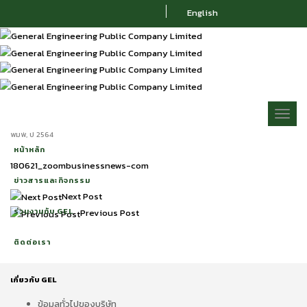
English
GEL ฟื้นโชว์กำไรสุทธิ Q2/64 พุ่ง 140.15%
ควบคุมต้นทุนและค่าใช้จ่ายได้ดี
(ZOOMBUSINESSNEWS.COM)
Toggl
Posted by
Ratchaphon Marketing
|
กันยายน 2, 2021
กันยายน 2, 2021
|
ข่าวจากสื่อสิ่ง
naviga
พิมพ์
,
ปี 2564
หน้าหลัก
180621_zoombusinessnews-com
ข่าวสารและกิจกรรม
Next Post
ร่วมงานกับ GEL
Previous Post
ติดต่อเรา
เกี่ยวกับ GEL
ข้อมูลทั่วไปของบริษัท