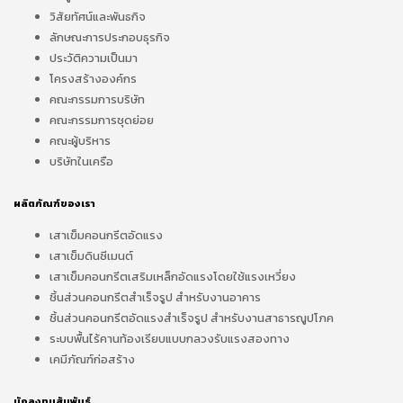
วิสัยทัศน์และพันธกิจ
ลักษณะการประกอบธุรกิจ
ประวัติความเป็นมา
โครงสร้างองค์กร
คณะกรรมการบริษัท
คณะกรรมการชุดย่อย
คณะผู้บริหาร
บริษัทในเครือ
ผลิตภัณฑ์ของเรา
เสาเข็มคอนกรีตอัดแรง
เสาเข็มดินซีเมนต์
เสาเข็มคอนกรีตเสริมเหล็กอัดแรงโดยใช้แรงเหวี่ยง
ชิ้นส่วนคอนกรีตสำเร็จรูป สำหรับงานอาคาร
ชิ้นส่วนคอนกรีตอัดแรงสำเร็จรูป สำหรับงานสาธารณูปโภค
ระบบพื้นไร้คานท้องเรียบแบบกลวงรับแรงสองทาง
เคมีภัณฑ์ก่อสร้าง
นักลงทุนสัมพันธ์