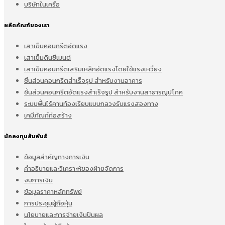
บริษัทในเครือ
ผลิตภัณฑ์ของเรา
เสาเข็มคอนกรีตอัดแรง
เสาเข็มดินซีเมนต์
เสาเข็มคอนกรีตเสริมเหล็กอัดแรงโดยใช้แรงเหวี่ยง
ชิ้นส่วนคอนกรีตสำเร็จรูป สำหรับงานอาคาร
ชิ้นส่วนคอนกรีตอัดแรงสำเร็จรูป สำหรับงานสาธารณูปโภค
ระบบพื้นไร้คานท้องเรียบแบบกลวงรับแรงสองทาง
เคมีภัณฑ์ก่อสร้าง
นักลงทุนสัมพันธ์
ข้อมูลสำคัญทางการเงิน
คำอธิบายและวิเคราะห์ของฝ่ายจัดการ
งบการเงิน
ข้อมูลราคาหลักทรัพย์
การประชุมผู้ถือหุ้น
นโยบายและการจ่ายเงินปันผล