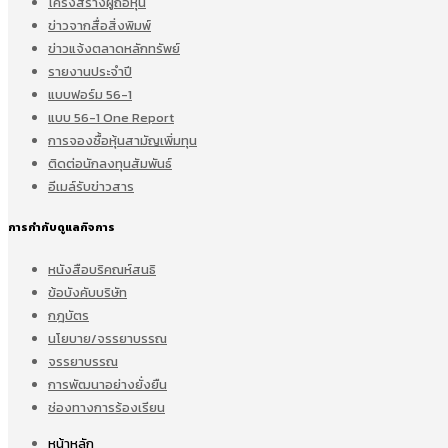
โครงสร้างผู้ถือหุ้น
ข่าวจากสื่อสิ่งพิมพ์
ข่าวแจ้งตลาดหลักทรัพย์
รายงานประจำปี
แบบฟอร์ม 56-1
แบบ 56-1 One Report
การจองซื้อหุ้นสามัญเพิ่มทุน
ติดต่อนักลงทุนสัมพันธ์
อีเมล์รับข่าวสาร
การกำกับดูแลกิจการ
หนังสือบริคณห์สนธิ
ข้อบังคับบริษัท
กฎบัตร
นโยบาย/จรรยาบรรณ
จรรยาบรรณ
การพัฒนาอย่างยั่งยืน
ช่องทางการร้องเรียน
หน้าหลัก