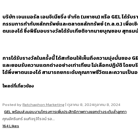
บริษัท เจนเนอรัล เอนจิเนียริ่ง จำกัด (มหาชน) หรือ GEL ได้
กรรมการกำกับหลักทรัพย์และตลาดหลักทรัพย์ (ก.ล.ต.) เพื่อเช
ตนเองได้ ซึ่งพิธีมอบรางวัลได้รับเกียติจากนายบุญชอบ สุท
การได้รับรางวัลในครั้งนี้ ได้สะท้อนให้เห็นถึงความมุ่งมั่นข
และยอมรับความแตกต่างอย่างเท่าเทียม ไม่เลือกปฏิบัติ โดยบ
ได้พึ่งพาตนเองได้ สามารถยกระดับคุณภาพชีวิตและความเป็นอยู่ที่
โพสต์ที่เกี่ยวข้อง
Posted by
Ratchaphon Marketing
|
ตุลาคม 8, 2024
ตุลาคม 8, 2024
GEL พร้อมส่งมอบงานโครงการเพิ่มประสิทธิภาพทางแยกต่างระดับลำลูกกา
คุณอัครินทร์ ธนกิจรุจิโรจน์ รอ...
164 Likes