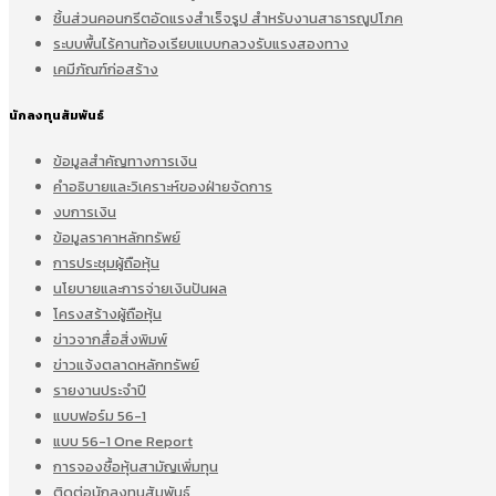
ชิ้นส่วนคอนกรีตอัดแรงสำเร็จรูป สำหรับงานสาธารณูปโภค
ระบบพื้นไร้คานท้องเรียบแบบกลวงรับแรงสองทาง
เคมีภัณฑ์ก่อสร้าง
นักลงทุนสัมพันธ์
ข้อมูลสำคัญทางการเงิน
คำอธิบายและวิเคราะห์ของฝ่ายจัดการ
งบการเงิน
ข้อมูลราคาหลักทรัพย์
การประชุมผู้ถือหุ้น
นโยบายและการจ่ายเงินปันผล
โครงสร้างผู้ถือหุ้น
ข่าวจากสื่อสิ่งพิมพ์
ข่าวแจ้งตลาดหลักทรัพย์
รายงานประจำปี
แบบฟอร์ม 56-1
แบบ 56-1 One Report
การจองซื้อหุ้นสามัญเพิ่มทุน
ติดต่อนักลงทุนสัมพันธ์