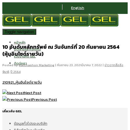
English
Toggle navigation
หน้าหลัก
10 อันดับหลักทรัพย์ ณ วันจันทร์ที่ 20 กันยายน 2564
ข่าวสารและกิจกรรม
(หุ้นอินไซด์รายวัน)
ร่วมงานกับ GEL
ติดต่อเรา
Posted by
Ratchaphon Marketing
|
กันยายน 23, 2021
มีนาคม 7, 2022
|
ข่าวจากสื่อสิ่ง
พิมพ์
,
ปี 2564
210921_หุ้นอินไซด์รายวัน
Next Post
Previous Post
เกี่ยวกับ GEL
ข้อมูลทั่วไปของบริษัท