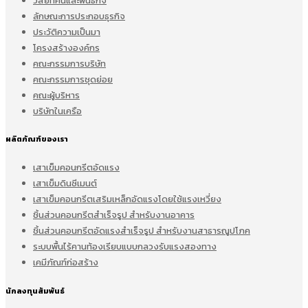
วิสัยทัศน์และพันธกิจ
ลักษณะการประกอบธุรกิจ
ประวัติความเป็นมา
โครงสร้างองค์กร
คณะกรรมการบริษัท
คณะกรรมการชุดย่อย
คณะผู้บริหาร
บริษัทในเครือ
ผลิตภัณฑ์ของเรา
เสาเข็มคอนกรีตอัดแรง
เสาเข็มดินซีเมนต์
เสาเข็มคอนกรีตเสริมเหล็กอัดแรงโดยใช้แรงเหวี่ยง
ชิ้นส่วนคอนกรีตสำเร็จรูป สำหรับงานอาคาร
ชิ้นส่วนคอนกรีตอัดแรงสำเร็จรูป สำหรับงานสาธารณูปโภค
ระบบพื้นไร้คานท้องเรียบแบบกลวงรับแรงสองทาง
เคมีภัณฑ์ก่อสร้าง
นักลงทุนสัมพันธ์