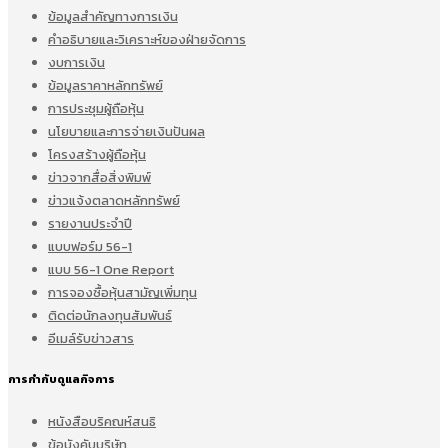
ข้อมูลสำคัญทางการเงิน
คำอธิบายและวิเคราะห์ของฝ่ายจัดการ
งบการเงิน
ข้อมูลราคาหลักทรัพย์
การประชุมผู้ถือหุ้น
นโยบายและการจ่ายเงินปันผล
โครงสร้างผู้ถือหุ้น
ข่าวจากสื่อสิ่งพิมพ์
ข่าวแจ้งตลาดหลักทรัพย์
รายงานประจำปี
แบบฟอร์ม 56-1
แบบ 56-1 One Report
การจองซื้อหุ้นสามัญเพิ่มทุน
ติดต่อนักลงทุนสัมพันธ์
อีเมล์รับข่าวสาร
การกำกับดูแลกิจการ
หนังสือบริคณห์สนธิ
ข้อบังคับบริษัท