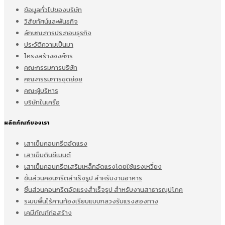
ข้อมูลทั่วไปของบริษัท
วิสัยทัศน์และพันธกิจ
ลักษณะการประกอบธุรกิจ
ประวัติความเป็นมา
โครงสร้างองค์กร
คณะกรรมการบริษัท
คณะกรรมการชุดย่อย
คณะผู้บริหาร
บริษัทในเครือ
ผลิตภัณฑ์ของเรา
เสาเข็มคอนกรีตอัดแรง
เสาเข็มดินซีเมนต์
เสาเข็มคอนกรีตเสริมเหล็กอัดแรงโดยใช้แรงเหวี่ยง
ชิ้นส่วนคอนกรีตสำเร็จรูป สำหรับงานอาคาร
ชิ้นส่วนคอนกรีตอัดแรงสำเร็จรูป สำหรับงานสาธารณูปโภค
ระบบพื้นไร้คานท้องเรียบแบบกลวงรับแรงสองทาง
เคมีภัณฑ์ก่อสร้าง