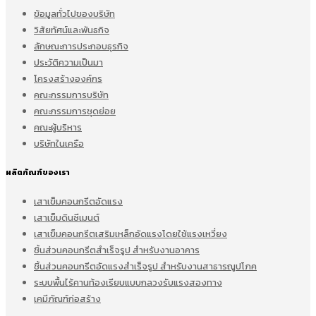
ข้อมูลทั่วไปของบริษัท
วิสัยทัศน์และพันธกิจ
ลักษณะการประกอบธุรกิจ
ประวัติความเป็นมา
โครงสร้างองค์กร
คณะกรรมการบริษัท
คณะกรรมการชุดย่อย
คณะผู้บริหาร
บริษัทในเครือ
ผลิตภัณฑ์ของเรา
เสาเข็มคอนกรีตอัดแรง
เสาเข็มดินซีเมนต์
เสาเข็มคอนกรีตเสริมเหล็กอัดแรงโดยใช้แรงเหวี่ยง
ชิ้นส่วนคอนกรีตสำเร็จรูป สำหรับงานอาคาร
ชิ้นส่วนคอนกรีตอัดแรงสำเร็จรูป สำหรับงานสาธารณูปโภค
ระบบพื้นไร้คานท้องเรียบแบบกลวงรับแรงสองทาง
เคมีภัณฑ์ก่อสร้าง