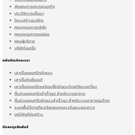
ลักษณะการประกอบธุรกิจ
ประวัติความเป็นมา
โครงสร้างองค์กร
คณะกรรมการบริษัท
คณะกรรมการชุดย่อย
คณะผู้บริหาร
บริษัทในเครือ
ผลิตภัณฑ์ของเรา
เสาเข็มคอนกรีตอัดแรง
เสาเข็มดินซีเมนต์
เสาเข็มคอนกรีตเสริมเหล็กอัดแรงโดยใช้แรงเหวี่ยง
ชิ้นส่วนคอนกรีตสำเร็จรูป สำหรับงานอาคาร
ชิ้นส่วนคอนกรีตอัดแรงสำเร็จรูป สำหรับงานสาธารณูปโภค
ระบบพื้นไร้คานท้องเรียบแบบกลวงรับแรงสองทาง
เคมีภัณฑ์ก่อสร้าง
นักลงทุนสัมพันธ์