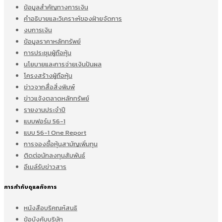
ข้อมูลสำคัญทางการเงิน
คำอธิบายและวิเคราะห์ของฝ่ายจัดการ
งบการเงิน
ข้อมูลราคาหลักทรัพย์
การประชุมผู้ถือหุ้น
นโยบายและการจ่ายเงินปันผล
โครงสร้างผู้ถือหุ้น
ข่าวจากสื่อสิ่งพิมพ์
ข่าวแจ้งตลาดหลักทรัพย์
รายงานประจำปี
แบบฟอร์ม 56-1
แบบ 56-1 One Report
การจองซื้อหุ้นสามัญเพิ่มทุน
ติดต่อนักลงทุนสัมพันธ์
อีเมล์รับข่าวสาร
การกำกับดูแลกิจการ
หนังสือบริคณห์สนธิ
ข้อบังคับบริษัท