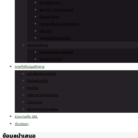
แบบฟอร์ม 56-1
แบบ 56-1 One Report
ข้อมูลนำเสนอ
การจองซื้อหุ้นสามัญเพิ่มทุน
GEL-W5
วันหยุดทำการประจำปี
สอบถามข้อมูล
ติดต่อนักลงทุนสัมพันธ์
อีเมล์รับข่าวสาร
การกำกับดูแลกิจการ
หนังสือบริคณห์สนธิ
ข้อบังคับบริษัท
กฎบัตร
นโยบาย/จรรยาบรรณ
CG Score
ช่องทางการร้องเรียน
ร่วมงานกับ GEL
ติดต่อเรา
ข้อมูลนำเสนอ