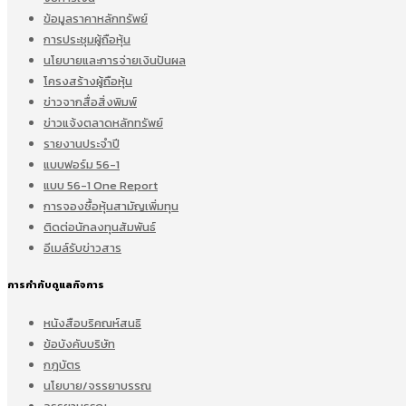
ข้อมูลราคาหลักทรัพย์
การประชุมผู้ถือหุ้น
นโยบายและการจ่ายเงินปันผล
โครงสร้างผู้ถือหุ้น
ข่าวจากสื่อสิ่งพิมพ์
ข่าวแจ้งตลาดหลักทรัพย์
รายงานประจำปี
แบบฟอร์ม 56-1
แบบ 56-1 One Report
การจองซื้อหุ้นสามัญเพิ่มทุน
ติดต่อนักลงทุนสัมพันธ์
อีเมล์รับข่าวสาร
การกำกับดูแลกิจการ
หนังสือบริคณห์สนธิ
ข้อบังคับบริษัท
กฎบัตร
นโยบาย/จรรยาบรรณ