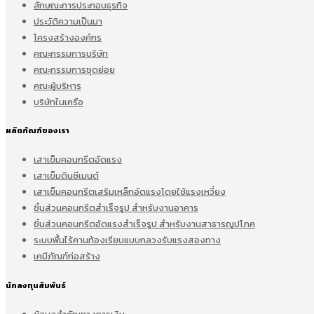
ลักษณะการประกอบธุรกิจ
ประวัติความเป็นมา
โครงสร้างองค์กร
คณะกรรมการบริษัท
คณะกรรมการชุดย่อย
คณะผู้บริหาร
บริษัทในเครือ
ผลิตภัณฑ์ของเรา
เสาเข็มคอนกรีตอัดแรง
เสาเข็มดินซีเมนต์
เสาเข็มคอนกรีตเสริมเหล็กอัดแรงโดยใช้แรงเหวี่ยง
ชิ้นส่วนคอนกรีตสำเร็จรูป สำหรับงานอาคาร
ชิ้นส่วนคอนกรีตอัดแรงสำเร็จรูป สำหรับงานสาธารณูปโภค
ระบบพื้นไร้คานท้องเรียบแบบกลวงรับแรงสองทาง
เคมีภัณฑ์ก่อสร้าง
นักลงทุนสัมพันธ์