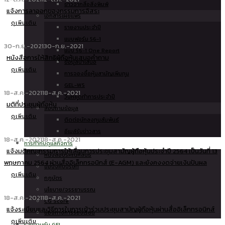
ข่าวจากสื่อสิ่งพิมพ์
แจ้งการลาออกของกรรมการอิสระ
เอกสารเผยแพร่
ดูเพิ่มเติม
รายงานประจำปี
แบบฟอร์ม 56-1
30-ก.ย.-2021
30-ก.ย.-2021
แบบ 56-1 One Report
หนังสือการให้สิทธิผู้ถือหุ้นเสนอคำถาม
ข้อมูลนำเสนอ
ดูเพิ่มเติม
การจองซื้อหุ้นสามัญเพิ่มทุน
GEL-W5
18-ส.ค.-2021
18-ส.ค.-2021
วันหยุดทำการประจำปี
มติที่ประชุมผู้ถือหุ้น
สอบถามข้อมูล
ดูเพิ่มเติม
ติดต่อนักลงทุนสัมพันธ์
อีเมล์รับข่าวสาร
18-ส.ค.-2021
18-ส.ค.-2021
การกำกับดูแลกิจการ
แจ้งมติคณะกรรมการให้เลื่อนการประชุมสามัญผู้ถือหุ้นประจำปี 2564 เป็นวันที่ 13
หนังสือบริคณห์สนธิ
พฤษภาคม 2564 ผ่านสื่ออิเล็กทรอนิกส์ (E-AGM) และยังคงงดจ่ายเงินปันผล
ข้อบังคับบริษัท
ดูเพิ่มเติม
กฎบัตร
นโยบาย/จรรยาบรรณ
18-ส.ค.-2021
18-ส.ค.-2021
CG Score
แจ้งระเบียบและวิธีการในการเข้าร่วมประชุมสามัญผู้ถือหุ้นผ่านสื่ออิเล็กทรอนิกส์
ช่องทางการร้องเรียน
ดูเพิ่มเติม
ร่วมงานกับ GEL