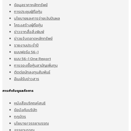
ข้อมูลราคาหลักทรัพย์
การประชุมผู้ถือหุ้น
นโยบายและการจ่ายเงินปันผล
โครงสร้างผู้ถือหุ้น
ข่าวจากสื่อสิ่งพิมพ์
ข่าวแจ้งตลาดหลักทรัพย์
รายงานประจำปี
แบบฟอร์ม 56-1
แบบ 56-1 One Report
การจองซื้อหุ้นสามัญเพิ่มทุน
ติดต่อนักลงทุนสัมพันธ์
อีเมล์รับข่าวสาร
การกำกับดูแลกิจการ
หนังสือบริคณห์สนธิ
ข้อบังคับบริษัท
กฎบัตร
นโยบาย/จรรยาบรรณ
จรรยาบรรณ