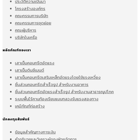
ประวัติความเป็นมา
โครงสร้างองค์กร
คณะกรรมการบริษัท
คณะกรรมการชุดย่อย
คณะผู้บริหาร
บริษัทในเครือ
ผลิตภัณฑ์ของเรา
เสาเข็มคอนกรีตอัดแรง
เสาเข็มดินซีเมนต์
เสาเข็มคอนกรีตเสริมเหล็กอัดแรงโดยใช้แรงเหวี่ยง
ชิ้นส่วนคอนกรีตสำเร็จรูป สำหรับงานอาคาร
ชิ้นส่วนคอนกรีตอัดแรงสำเร็จรูป สำหรับงานสาธารณูปโภค
ระบบพื้นไร้คานท้องเรียบแบบกลวงรับแรงสองทาง
เคมีภัณฑ์ก่อสร้าง
นักลงทุนสัมพันธ์
ข้อมูลสำคัญทางการเงิน
คำอธิบายและวิเคราะห์ของฝ่ายจัดการ