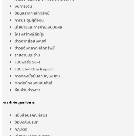
งบการเงิน
ข้อมูลราคาหลักทรัพย์
การประชุมผู้ถือหุ้น
นโยบายและการจ่ายเงินปันผล
โครงสร้างผู้ถือหุ้น
ข่าวจากสื่อสิ่งพิมพ์
ข่าวแจ้งตลาดหลักทรัพย์
รายงานประจำปี
แบบฟอร์ม 56-1
แบบ 56-1 One Report
การจองซื้อหุ้นสามัญเพิ่มทุน
ติดต่อนักลงทุนสัมพันธ์
อีเมล์รับข่าวสาร
การกำกับดูแลกิจการ
หนังสือบริคณห์สนธิ
ข้อบังคับบริษัท
กฎบัตร