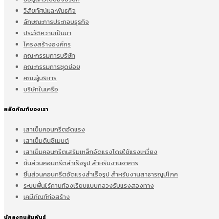
วิสัยทัศน์และพันธกิจ
ลักษณะการประกอบธุรกิจ
ประวัติความเป็นมา
โครงสร้างองค์กร
คณะกรรมการบริษัท
คณะกรรมการชุดย่อย
คณะผู้บริหาร
บริษัทในเครือ
ผลิตภัณฑ์ของเรา
เสาเข็มคอนกรีตอัดแรง
เสาเข็มดินซีเมนต์
เสาเข็มคอนกรีตเสริมเหล็กอัดแรงโดยใช้แรงเหวี่ยง
ชิ้นส่วนคอนกรีตสำเร็จรูป สำหรับงานอาคาร
ชิ้นส่วนคอนกรีตอัดแรงสำเร็จรูป สำหรับงานสาธารณูปโภค
ระบบพื้นไร้คานท้องเรียบแบบกลวงรับแรงสองทาง
เคมีภัณฑ์ก่อสร้าง
นักลงทุนสัมพันธ์