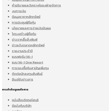
คำอธิบายและวิเคราะห์ของฝ่ายจัดการ
งบการเงิน
ข้อมูลราคาหลักทรัพย์
การประชุมผู้ถือหุ้น
นโยบายและการจ่ายเงินปันผล
โครงสร้างผู้ถือหุ้น
ข่าวจากสื่อสิ่งพิมพ์
ข่าวแจ้งตลาดหลักทรัพย์
รายงานประจำปี
แบบฟอร์ม 56-1
แบบ 56-1 One Report
การจองซื้อหุ้นสามัญเพิ่มทุน
ติดต่อนักลงทุนสัมพันธ์
อีเมล์รับข่าวสาร
การกำกับดูแลกิจการ
หนังสือบริคณห์สนธิ
ข้อบังคับบริษัท