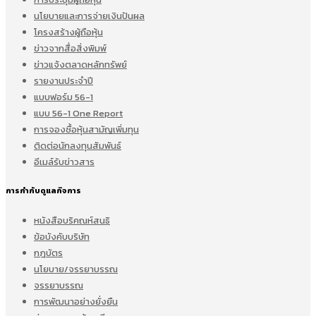
นโยบายและการจ่ายเงินปันผล
โครงสร้างผู้ถือหุ้น
ข่าวจากสื่อสิ่งพิมพ์
ข่าวแจ้งตลาดหลักทรัพย์
รายงานประจำปี
แบบฟอร์ม 56-1
แบบ 56-1 One Report
การจองซื้อหุ้นสามัญเพิ่มทุน
ติดต่อนักลงทุนสัมพันธ์
อีเมล์รับข่าวสาร
การกำกับดูแลกิจการ
หนังสือบริคณห์สนธิ
ข้อบังคับบริษัท
กฎบัตร
นโยบาย/จรรยาบรรณ
จรรยาบรรณ
การพัฒนาอย่างยั่งยืน