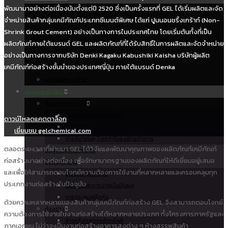
พัฒนามาอย่างต่อเนื่องนับตั้งแต่ปี 2520 ซึ่งเป็นครั้งแรกที่ GEL ได้เริ่มผลิตและจัด
เสาเข็มคอนกรีตอัดแรง
จำหน่ายสินค้ากลุ่มเคมีภัณฑ์ประเภทซีเมนต์พิเศษ ได้แก่ ปูนนอนชริ้งเกร้าท์ (Non-
เสาเข็มดินซีเมนต์
Shrink Grout Cement) อย่างเป็นทางการในประเทศไทย โดยเริ่มต้นทั้งที่เป็น
เสาเข็มคอนกรีตเสริมเหล็กอัดแรงโดยใช้แรงเหวี่ยง
ผลิตภัณฑ์ภายใต้แบรนด์ GEL และผลิตภัณฑ์ที่ได้รับสิทธิ์ในการผลิตและจัดจำหน่าย
ชิ้นส่วนคอนกรีตสำเร็จรูป สำหรับงานอาคาร
อย่างเป็นทางการจากบริษัท Denki Kagaku Kabushiki Kaisha บริษัทผู้ผลิต
ชิ้นส่วนคอนกรีตอัดแรงสำเร็จรูป สำหรับงานสาธารณูปโภค
เคมีภัณฑ์ก่อสร้างชั้นนำของประเทศญี่ปุ่น ภายใต้แบรนด์ Denka
ระบบพื้นไร้คานท้องเรียบแบบกลวงรับแรงสองทาง
เคมีภัณฑ์ก่อสร้าง
นักลงทุนสัมพันธ์
ข้อมูลทางการเงิน
ข้อมูลสำคัญทางการเงิน
ดาวน์โหลดแคตตาล็อก
งบการเงิน
เยี่ยมชม gelchemical.com
คำอธิบายและวิเคราะห์ของฝ่ายจัดการ
ตลอดระยะเวลาที่ผ่านมา GEL ได้วิจัยและพัฒนาคุณภาพของผลิตภัณฑ์เคมีภัณฑ์
ข้อมูลราคาหลักทรัพย์
ก่อสร้างมาอย่างต่อเนื่อง เพื่อรักษามาตรฐานของผลิตภัณฑ์ให้ดีเยี่ยมอยู่เสมอ
ข้อมูลผู้ถือหุ้น
และเพื่อให้สามารถตอบโจทย์ความต้องการใช้งานที่หลากหลายและครอบคลุมทุก
โครงสร้างผู้ถือหุ้น
ประเภทงานก่อสร้างในปัจจุบัน
นโยบายและการจ่ายเงินปันผล
การประชุมผู้ถือหุ้น
ด้วยความหลากหลายของสินค้ากลุ่มเคมีภัณฑ์ก่อสร้าง GEL จึงสามารถตอบโจทย์
ห้องข่าว
ความต้องการใช้งานในงานก่อสร้างได้หลากหลายประเภท ทั้งโครงการภาครัฐและ
ข่าวแจ้งตลาดหลักทรัพย์
ภาคเอกชน ไม่ว่าจะเป็นงานก่อสร้างอาคารสูงต่าง ๆ ห้างสรรพสินค้า