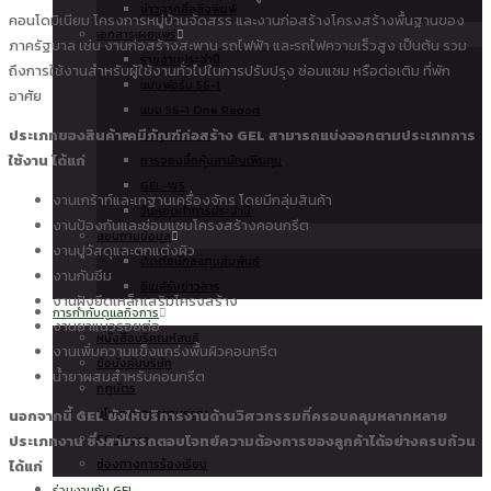
ข่าวจากสื่อสิ่งพิมพ์
คอนโดมิเนียม โครงการหมู่บ้านจัดสรร และงานก่อสร้างโครงสร้างพื้นฐานของ
เอกสารเผยแพร่
ภาครัฐบาล เช่น งานก่อสร้างสะพาน รถไฟฟ้า และรถไฟความเร็วสูง เป็นต้น รวม
รายงานประจำปี
ถึงการใช้งานสำหรับผู้ใช้งานทั่วไปในการปรับปรุง ซ่อมแซม หรือต่อเติม ที่พัก
แบบฟอร์ม 56-1
อาศัย
แบบ 56-1 One Report
ประเภทของสินค้าเคมีภัณฑ์ก่อสร้าง GEL สามารถแบ่งออกตามประเภทการ
ข้อมูลนำเสนอ
ใช้งาน ได้แก่
การจองซื้อหุ้นสามัญเพิ่มทุน
GEL-W5
งานเกร้าท์และเทฐานเครื่องจักร โดยมีกลุ่มสินค้า
วันหยุดทำการประจำปี
งานป้องกันและซ่อมแซมโครงสร้างคอนกรีต
สอบถามข้อมูล
งานปูวัสดุและตกแต่งผิว
ติดต่อนักลงทุนสัมพันธ์
งานกันซึม
อีเมล์รับข่าวสาร
งานฝังยึดเหล็กเสริมโครงสร้าง
การกำกับดูแลกิจการ
งานยาแนวรอยต่อ
หนังสือบริคณห์สนธิ
งานเพิ่มความแข็งแกร่งพื้นผิวคอนกรีต
ข้อบังคับบริษัท
น้ำยาผสมสำหรับคอนกรีต
กฎบัตร
นโยบาย/จรรยาบรรณ
นอกจากนี้ GEL ยังให้บริการงานด้านวิศวกรรมที่ครอบคลุมหลากหลาย
CG Score
ประเภทงาน ซึ่งสามารถตอบโจทย์ความต้องการของลูกค้าได้อย่างครบถ้วน
ช่องทางการร้องเรียน
ได้แก่
ร่วมงานกับ GEL