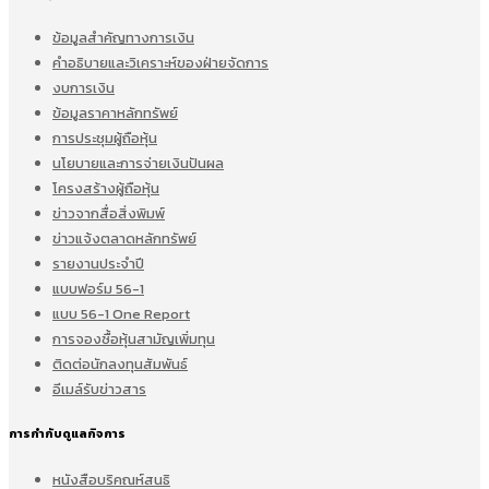
ข้อมูลสำคัญทางการเงิน
คำอธิบายและวิเคราะห์ของฝ่ายจัดการ
งบการเงิน
ข้อมูลราคาหลักทรัพย์
การประชุมผู้ถือหุ้น
นโยบายและการจ่ายเงินปันผล
โครงสร้างผู้ถือหุ้น
ข่าวจากสื่อสิ่งพิมพ์
ข่าวแจ้งตลาดหลักทรัพย์
รายงานประจำปี
แบบฟอร์ม 56-1
แบบ 56-1 One Report
การจองซื้อหุ้นสามัญเพิ่มทุน
ติดต่อนักลงทุนสัมพันธ์
อีเมล์รับข่าวสาร
การกำกับดูแลกิจการ
หนังสือบริคณห์สนธิ