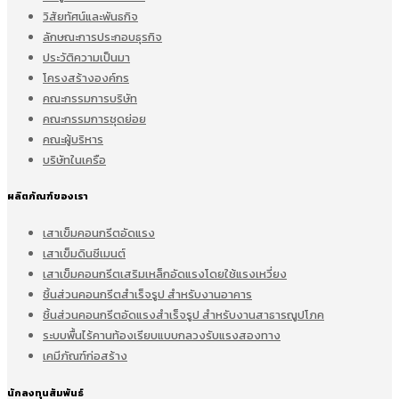
วิสัยทัศน์และพันธกิจ
ลักษณะการประกอบธุรกิจ
ประวัติความเป็นมา
โครงสร้างองค์กร
คณะกรรมการบริษัท
คณะกรรมการชุดย่อย
คณะผู้บริหาร
บริษัทในเครือ
ผลิตภัณฑ์ของเรา
เสาเข็มคอนกรีตอัดแรง
เสาเข็มดินซีเมนต์
เสาเข็มคอนกรีตเสริมเหล็กอัดแรงโดยใช้แรงเหวี่ยง
ชิ้นส่วนคอนกรีตสำเร็จรูป สำหรับงานอาคาร
ชิ้นส่วนคอนกรีตอัดแรงสำเร็จรูป สำหรับงานสาธารณูปโภค
ระบบพื้นไร้คานท้องเรียบแบบกลวงรับแรงสองทาง
เคมีภัณฑ์ก่อสร้าง
นักลงทุนสัมพันธ์