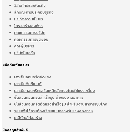
วิสัยทัศน์และพันธกิจ
ลักษณะการประกอบธุรกิจ
ประวัติความเป็นมา
โครงสร้างองค์กร
คณะกรรมการบริษัท
คณะกรรมการชุดย่อย
คณะผู้บริหาร
บริษัทในเครือ
ผลิตภัณฑ์ของเรา
เสาเข็มคอนกรีตอัดแรง
เสาเข็มดินซีเมนต์
เสาเข็มคอนกรีตเสริมเหล็กอัดแรงโดยใช้แรงเหวี่ยง
ชิ้นส่วนคอนกรีตสำเร็จรูป สำหรับงานอาคาร
ชิ้นส่วนคอนกรีตอัดแรงสำเร็จรูป สำหรับงานสาธารณูปโภค
ระบบพื้นไร้คานท้องเรียบแบบกลวงรับแรงสองทาง
เคมีภัณฑ์ก่อสร้าง
นักลงทุนสัมพันธ์