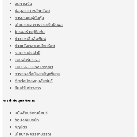
งบการเงิน
ข้อมูลราคาหลักทรัพย์
การประชุมผู้ถือหุ้น
นโยบายและการจ่ายเงินปันผล
โครงสร้างผู้ถือหุ้น
ข่าวจากสื่อสิ่งพิมพ์
ข่าวแจ้งตลาดหลักทรัพย์
รายงานประจำปี
แบบฟอร์ม 56-1
แบบ 56-1 One Report
การจองซื้อหุ้นสามัญเพิ่มทุน
ติดต่อนักลงทุนสัมพันธ์
อีเมล์รับข่าวสาร
การกำกับดูแลกิจการ
หนังสือบริคณห์สนธิ
ข้อบังคับบริษัท
กฎบัตร
นโยบาย/จรรยาบรรณ