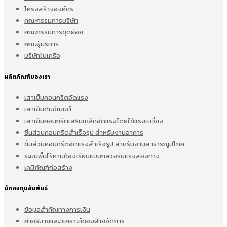
โครงสร้างองค์กร
คณะกรรมการบริษัท
คณะกรรมการชุดย่อย
คณะผู้บริหาร
บริษัทในเครือ
ผลิตภัณฑ์ของเรา
เสาเข็มคอนกรีตอัดแรง
เสาเข็มดินซีเมนต์
เสาเข็มคอนกรีตเสริมเหล็กอัดแรงโดยใช้แรงเหวี่ยง
ชิ้นส่วนคอนกรีตสำเร็จรูป สำหรับงานอาคาร
ชิ้นส่วนคอนกรีตอัดแรงสำเร็จรูป สำหรับงานสาธารณูปโภค
ระบบพื้นไร้คานท้องเรียบแบบกลวงรับแรงสองทาง
เคมีภัณฑ์ก่อสร้าง
นักลงทุนสัมพันธ์
ข้อมูลสำคัญทางการเงิน
คำอธิบายและวิเคราะห์ของฝ่ายจัดการ