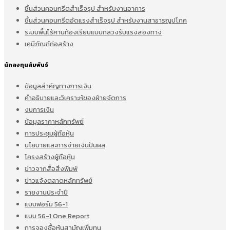
ชิ้นส่วนคอนกรีตสำเร็จรูป สำหรับงานอาคาร
ชิ้นส่วนคอนกรีตอัดแรงสำเร็จรูป สำหรับงานสาธารณูปโภค
ระบบพื้นไร้คานท้องเรียบแบบกลวงรับแรงสองทาง
เคมีภัณฑ์ก่อสร้าง
นักลงทุนสัมพันธ์
ข้อมูลสำคัญทางการเงิน
คำอธิบายและวิเคราะห์ของฝ่ายจัดการ
งบการเงิน
ข้อมูลราคาหลักทรัพย์
การประชุมผู้ถือหุ้น
นโยบายและการจ่ายเงินปันผล
โครงสร้างผู้ถือหุ้น
ข่าวจากสื่อสิ่งพิมพ์
ข่าวแจ้งตลาดหลักทรัพย์
รายงานประจำปี
แบบฟอร์ม 56-1
แบบ 56-1 One Report
การจองซื้อหุ้นสามัญเพิ่มทุน