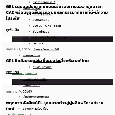
ข่าวจากสื่อสิ่งพิมพ์
GEL รับมอบประกาศนียบัตรรับรองการต่ออายุสมาชิก
เอกสารเผยแพร่
CAC พร้อมชูจุดยืนธุรกิจ บนหลักธรรมาภิบาลที่ดี-มีความ
รายงานประจำปี
โปร่งใส
แบบฟอร์ม 56-1
แบบ 56-1 One Report
ดูเพิ่มเติม
ข้อมูลนำเสนอ
การจองซื้อหุ้นสามัญเพิ่มทุน
GEL-W5
มิถุนายน 7, 2023
วันหยุดทำการประจำปี
สอบถามข้อมูล
GEL ปิดดีลสวอปหุ้น ขึ้นเบอร์หนึ่งพรีคาสท์ไทย
ติดต่อนักลงทุนสัมพันธ์
อีเมล์รับข่าวสาร
ดูเพิ่มเติม
การกำกับดูแลกิจการ
หนังสือบริคณห์สนธิ
ข้อบังคับบริษัท
กฎบัตร
มกราคม 17, 2023
นโยบาย/จรรยาบรรณ
พฤกษาฯ จับมือ GEL รุกตลาดก้าวสู่ผู้ผลิตพรีคาสท์ราย
CG Score
ใหญ่
ช่องทางการร้องเรียน
ร่วมงานกับ GEL