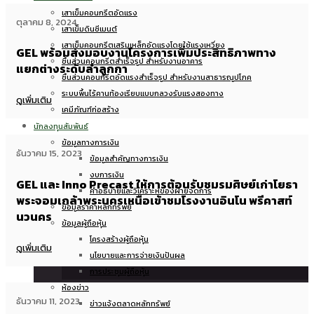
เสาเข็มคอนกรีตอัดแรง
ตุลาคม 8, 2024
เสาเข็มดินซีเมนต์
เสาเข็มคอนกรีตเสริมเหล็กอัดแรงโดยใช้แรงเหวี่ยง
GEL พร้อมส่งมอบงานโครงการเพิ่มประสิทธิภาพทาง
ชิ้นส่วนคอนกรีตสำเร็จรูป สำหรับงานอาคาร
แยกต่างระดับลำลูกกา
ชิ้นส่วนคอนกรีตอัดแรงสำเร็จรูป สำหรับงานสาธารณูปโภค
ระบบพื้นไร้คานท้องเรียบแบบกลวงรับแรงสองทาง
ดูเพิ่มเติม
เคมีภัณฑ์ก่อสร้าง
นักลงทุนสัมพันธ์
ข้อมูลทางการเงิน
ธันวาคม 15, 2023
ข้อมูลสำคัญทางการเงิน
งบการเงิน
GEL และ Inno Precast ให้การต้อนรับชมรมศิษย์เก่าโยธา
คำอธิบายและวิเคราะห์ของฝ่ายจัดการ
พระจอมเกล้าพระนครเหนือเข้าชมโรงงานอินโน พรีคาสท์
ข้อมูลราคาหลักทรัพย์
นวนคร
ข้อมูลผู้ถือหุ้น
โครงสร้างผู้ถือหุ้น
ดูเพิ่มเติม
นโยบายและการจ่ายเงินปันผล
การประชุมผู้ถือหุ้น
ห้องข่าว
ธันวาคม 11, 2023
ข่าวแจ้งตลาดหลักทรัพย์