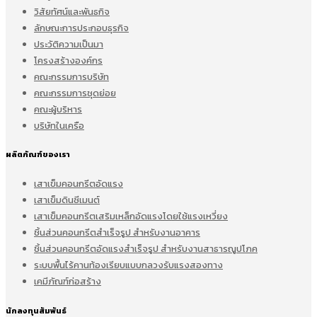
วิสัยทัศน์และพันธกิจ
ลักษณะการประกอบธุรกิจ
ประวัติความเป็นมา
โครงสร้างองค์กร
คณะกรรมการบริษัท
คณะกรรมการชุดย่อย
คณะผู้บริหาร
บริษัทในเครือ
ผลิตภัณฑ์ของเรา
เสาเข็มคอนกรีตอัดแรง
เสาเข็มดินซีเมนต์
เสาเข็มคอนกรีตเสริมเหล็กอัดแรงโดยใช้แรงเหวี่ยง
ชิ้นส่วนคอนกรีตสำเร็จรูป สำหรับงานอาคาร
ชิ้นส่วนคอนกรีตอัดแรงสำเร็จรูป สำหรับงานสาธารณูปโภค
ระบบพื้นไร้คานท้องเรียบแบบกลวงรับแรงสองทาง
เคมีภัณฑ์ก่อสร้าง
นักลงทุนสัมพันธ์